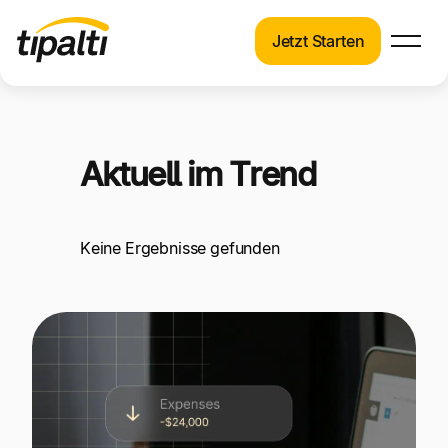
Jetzt Starten
Produkte
Produkte
Direkt
zum
Lösungen
Inhalt
Aktuell im Trend
Lösungen
wechseln
Ressourcen
Keine Ergebnisse gefunden
Ressourcen
Preise
Preise
Über uns
Über uns