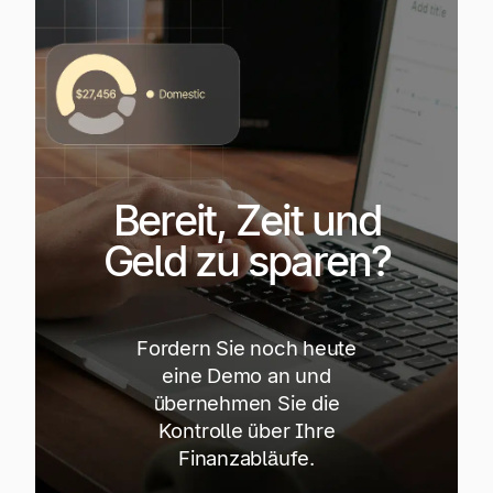
Einloggen
Einloggen
Bereit, Zeit und
Bereit, Zeit und Geld zu
Geld zu sparen?
Demo anfordern
sparen?
Fordern Sie noch heute
eine Demo an und
übernehmen Sie die
Kontrolle über Ihre
Finanzabläufe.