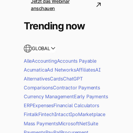
Jetzt das Webinar
anschauen
Trending now
GLOBAL
Alle
Accounting
Accounts Payable
Acumatica
Ad Networks
Affiliates
AI
Alternatives
Cards
ChatGPT
Comparisons
Contractor Payments
Currency Management
Early Payments
ERP
Expenses
Financial Calculators
Fintalk
Fintech
Intacct
Ipo
Marketplace
Mass Payments
Microsoft
NetSuite
Payments
PayPal
Procurement